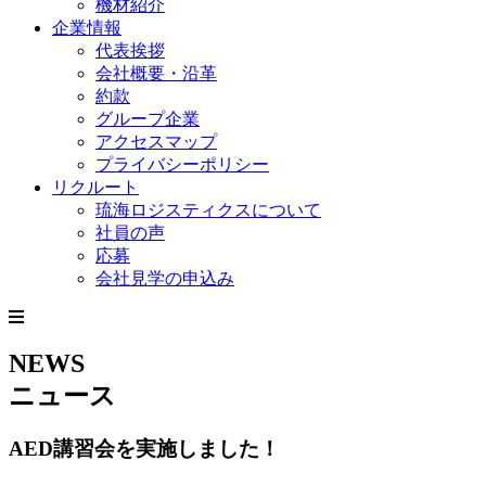
機材紹介
企業情報
代表挨拶
会社概要・沿革
約款
グループ企業
アクセスマップ
プライバシーポリシー
リクルート
琉海ロジスティクスについて
社員の声
応募
会社見学の申込み
NEWS
ニュース
AED講習会を実施しました！