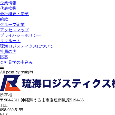
企業情報
代表挨拶
会社概要・沿革
約款
グループ企業
アクセスマップ
プライバシーポリシー
リクルート
琉海ロジスティクスについて
社員の声
応募
会社見学の申込み
All posts by ryuk@i
所在地
〒904-2311 沖縄県うるま市勝連南風原5194-35
TEL
098-989-5155
FAX