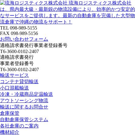
琉海ロジスティクス株式会社
は、県内最大級・最新鋭の物流設備により、効率的かつ安定的
なサービスをご提供します。最新の自動倉庫を完備した大型物
流倉庫で沖縄の物流をサポート！
TEL 098-989-5155
FAX 098-989-5156
お問い合わせフォーム
適格請求書発行事業者登録番号
T6-3600-0102-2407
適格請求書発行
事業者登録番号
T6-3600-0102-2407
輸送サービス
コンテナ貸切輸送
小口混載輸送
冷凍・冷蔵商品定温輸送
アウトソーシング物流
輸送に関するお問合せ
倉庫保管
自動倉庫保管システム
各社倉庫のご案内
機材紹介